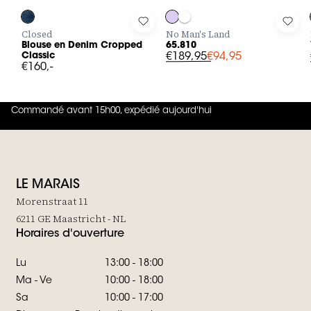
Log in to add Blouse en Denim Cropped Classic to your wishli
Log in to add 65.810 to your wishl
Log 
Closed
No Man's Land
Blouse en Denim Cropped
65.810
Classic
€189,95
€94,95
€160,-
Commandé avant 15h00, expédié aujourd'hui
4.8
sur
5 (
42
Avis
)
LE MARAIS
Morenstraat 11
6211 GE Maastricht - NL
Horaires d'ouverture
Lu
13:00 - 18:00
Ma - Ve
10:00 - 18:00
Sa
10:00 - 17:00