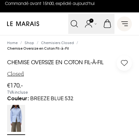
Commandé avant 15h00, expédié aujourd'hui
4.8
sur
5 (
42
Avis
)
Le Marais
Open 
Home
Shop
Chemisiers Closed
/
/
/
Chemise Oversize en Coton Fil-à-Fil
CHEMISE OVERSIZE EN COTON FIL-À-FIL
Log in
Closed
€170,-
TVA incluse
Couleur
:
BREEZE BLUE 532