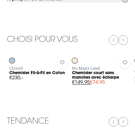
CHOISI POUR VOUS
PREVIOUS
NEXT
-50%
Log in to add Chemisier Fil-à-Fil en Coton to your wishlist
Log in to add Chemisier court sa
Log 
Closed
No Man's Land
Chemisier Fil-à-Fil en Coton
Chemisier court sans
€230,-
manches avec écharpe
€149,95
€74,95
TENDANCE
PREVIOUS
NEXT
-50%