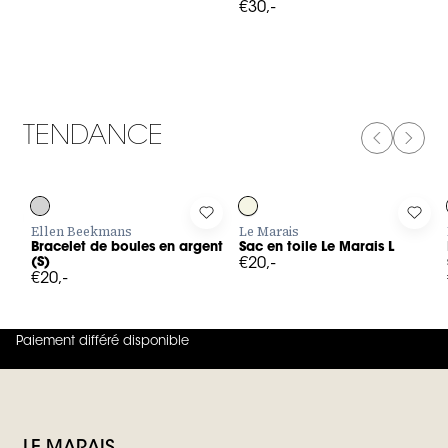
€30,-
TENDANCE
PREVIOUS
NEXT
Log in to add Bracelet de boules en argent (S) to your wishlis
Log in to add Sac en toile Le Mara
Log 
Ellen Beekmans
Le Marais
Bracelet de boules en argent
Sac en toile Le Marais L
(S)
€20,-
€20,-
Paiement différé disponible
4.8
sur
5 (
42
Avis
)