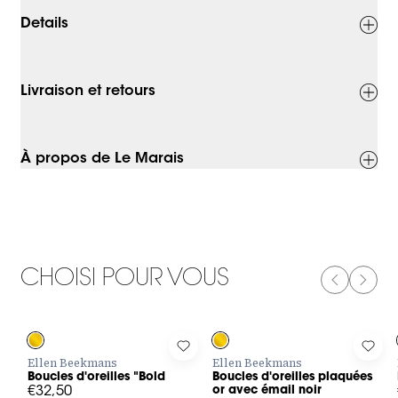
Details
Livraison et retours
À propos de Le Marais
CHOISI POUR VOUS
PREVIOUS
NEXT
Log in to add Boucles d'oreilles "Bold to your wishlist
Log in to add Boucles d'oreilles p
Log 
Ellen Beekmans
Ellen Beekmans
Boucles d'oreilles "Bold
Boucles d'oreilles plaquées
€32,50
or avec émail noir