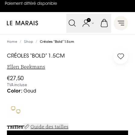
Paiement différé disponible
4.8
sur
5 (
42
Avis
)
Le Marais
Open 
Home
Shop
Créoles “Bold” 1.5cm
/
/
CRÉOLES “BOLD” 1.5CM
Log in
Ellen Beekmans
€27,50
TVA incluse
Color
:
Goud
Tailles
Guide des tailles