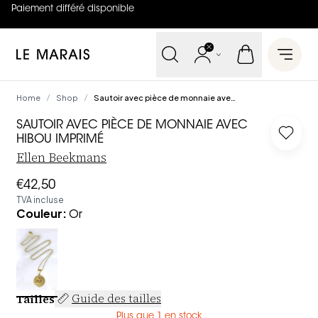
Paiement différé disponible
4.8
sur
5 (
42
Avis
)
Le Marais
Open 
Home
Shop
Sautoir avec pièce de monnaie avec hibou imprimé
/
/
SAUTOIR AVEC PIÈCE DE MONNAIE AVEC
Log in
HIBOU IMPRIMÉ
Ellen Beekmans
€42,50
TVA incluse
Couleur
:
Or
Tailles
Guide des tailles
Plus que 1 en stock