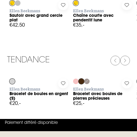
Log in to add Sautoir avec grand cercle plat to your wishlist
Log in to add Chaîne courte avec 
Log 
Ellen Beekmans
Ellen Beekmans
Sautoir avec grand cercle
Chaîne courte avec
plat
pendentif lune
€42,50
€35,-
TENDANCE
PREVIOUS
NEXT
Log in to add Bracelet de boules en argent (S) to your wishlis
Log in to add Bracelet avec boule
Log 
Ellen Beekmans
Ellen Beekmans
Bracelet de boules en argent
Bracelet avec boules de
(S)
pierres précieuses
€20,-
€25,-
Paiement différé disponible
4.8
sur
5 (
42
Avis
)