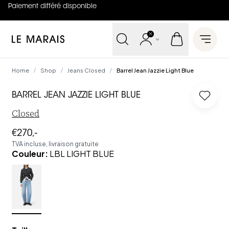
Paiement différé disponible
4.8
sur
5 (
42
Avis
)
Le Marais
Open 
Home
Shop
Jeans Closed
Barrel Jean Jazzie Light Blue
/
/
/
BARREL JEAN JAZZIE LIGHT BLUE
Log in 
Closed
€270,-
TVA incluse, livraison gratuite
Couleur
:
LBL LIGHT BLUE