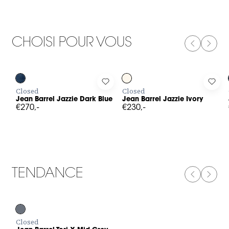
CHOISI POUR VOUS
PREVIOUS
NEXT
Log in to add Jean Barrel Jazzie Dark Blue to your wishlist
Log in to add Jean Barrel Jazzie Iv
Log 
Closed
Closed
Jean Barrel Jazzie Dark Blue
Jean Barrel Jazzie Ivory
€270,-
€230,-
TENDANCE
PREVIOUS
NEXT
Log in to add Jean Barrel Tori-X Mid Grey to your wishlist
Closed