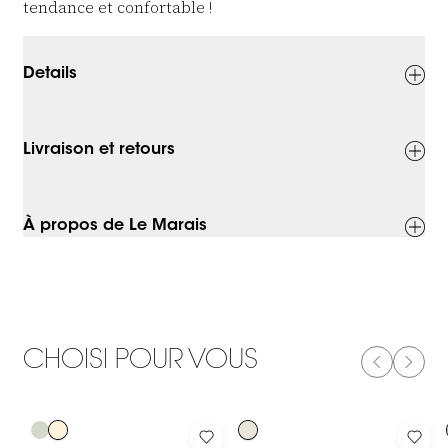
tendance et confortable !
Details
Livraison et retours
À propos de Le Marais
CHOISI POUR VOUS
PREVIOUS
NEXT
-50%
-50%
Log in to add Pull à manches courtes en laine d'alpaga Soleil t
Log in to add Pull en cachemire à 
Log 