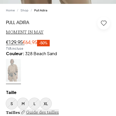
Home
Shop
Pull Adira
/
/
PULL ADIRA
Log in 
MOMENT IN MAY
€129,95
€64,95
-50%
TVA incluse
Couleur
:
328 Beach Sand
Taille
S
M
L
XL
Tailles
Guide des tailles