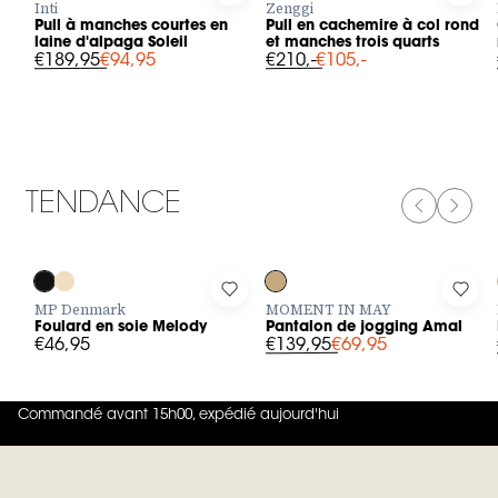
Inti
Zenggi
Pull à manches courtes en
Pull en cachemire à col rond
laine d'alpaga Soleil
et manches trois quarts
€189,95
€94,95
€210,-
€105,-
TENDANCE
PREVIOUS
NEXT
-50%
Log in to add Foulard en soie Melody to your wishlist
Log in to add Pantalon de jogging
Log i
MP Denmark
MOMENT IN MAY
Foulard en soie Melody
Pantalon de jogging Amal
€46,95
€139,95
€69,95
Commandé avant 15h00, expédié aujourd'hui
4.8
sur
5 (
42
Avis
)