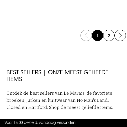
 in to add Lange Jurk Met Print to your wishlist
Log in to add Katoenen Pet to you
No Man's Land
Hartford
Lange Jurk Met Print
Katoenen Pet
€249,95
€124,95
€69,-
1
2
BEST SELLERS | ONZE MEEST GELIEFDE
ITEMS
Ontdek de best sellers van Le Marais: de favoriete
broeken, jurken en knitwear van No Man's Land,
Closed en Hartford. Shop de meest geliefde items.
Voor 15:00 besteld, vandaag verzonden
4.9
uit
5 (
737
reviews
)