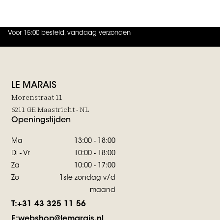
JOIN THE FAMILY
Voor 15:00 besteld, vandaag verzonden
4.9
uit
5 (
737
reviews
)
LE MARAIS
Morenstraat 11
6211 GE Maastricht - NL
Openingstijden
Ma
13:00 - 18:00
Di - Vr
10:00 - 18:00
Za
10:00 - 17:00
Zo
1ste zondag v/d
maand
T:
+31 43 325 11 56
E:
webshop@lemarais.nl