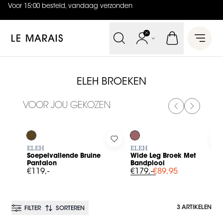
Voor 15:00 besteld, vandaag verzonden
4.9
uit
5 (
737
reviews
)
Le Marais
Open 
ELEH BROEKEN
VOOR JOU GEKOZEN
PREVIOUS SL
NEXT SL
-50%
Log in to add Soepelvallende Bruine Pantalon to your wishl
Log in to add Wide Leg Broek 
L
ELEH
ELEH
Soepelvallende Bruine
Wide Leg Broek Met
Pantalon
Bandplooi
€119,-
€179,-
€89,95
3 ARTIKELEN
FILTER
SORTEREN
BESTSELLER