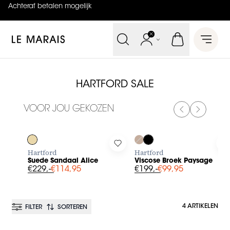
Achteraf betalen mogelijk
4.9
uit
5 (
737
reviews
)
Le Marais
Open 
HARTFORD SALE
VOOR JOU GEKOZEN
PREVIOUS SL
NEXT SL
-50%
-50%
Log in to add Suede Sandaal Alice to your wishlist
Log in to add Viscose Broek P
L
Hartford
Hartford
Suede Sandaal Alice
Viscose Broek Paysage
€229,-
€114,95
€199,-
€99,95
4 ARTIKELEN
FILTER
SORTEREN
BESTSELLER
BESTSELLER
-50%
-30%