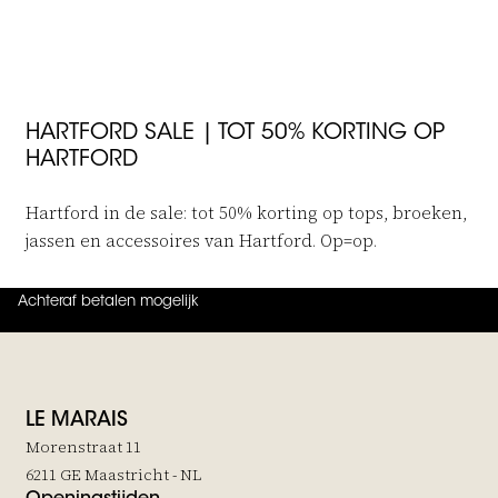
JOIN THE FAMILY
HARTFORD SALE | TOT 50% KORTING OP
HARTFORD
Hartford in de sale: tot 50% korting op tops, broeken,
jassen en accessoires van Hartford. Op=op.
Achteraf betalen mogelijk
4.9
uit
5 (
737
reviews
)
LE MARAIS
Morenstraat 11
6211 GE Maastricht - NL