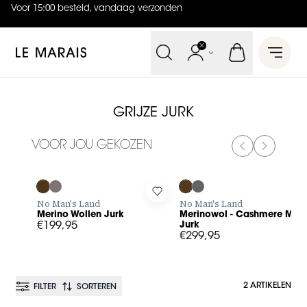
Voor 15:00 besteld, vandaag verzonden
4.9
uit
5 (
738
reviews
)
Le Marais
Open 
GRIJZE JURK
VOOR JOU GEKOZEN
PREVIOUS SL
NEXT SL
Log in to add Merino Wollen Jurk to your wishlist
Log in to add Merinowol - Cash
No Man's Land
No Man's Land
Merino Wollen Jurk
Merinowol - Cashmere Mix
€199,95
Jurk
€299,95
2 ARTIKELEN
FILTER
SORTEREN