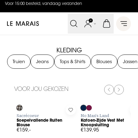
Voor 15:00 besteld, vandaag verzonden
4.9
uit
5 (
737
reviews
)
Le Marais
Open 
KLEDING
Truien
Jeans
Tops & Shirts
Blouses
Jassen
VOOR JOU GEKOZEN
PREVIOUS SL
NEXT SL
Log in to add Soepelvallende Ruiten Blouse to your wishlis
Log in to add Katoen-Zijde Ve
L
Sacrécoeur
No Man's Land
Soepelvallende Ruiten
Katoen-Zijde Vest Met
Blouse
Knoopsluiting
€159,-
€139,95