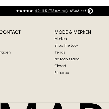
4.9
uit
5 (
737
reviews
)
uitstekend
 CONTACT
MODE & MERKEN
Merken
Shop The Look
Vragen
Trends
No Man's Land
Closed
Bellerose