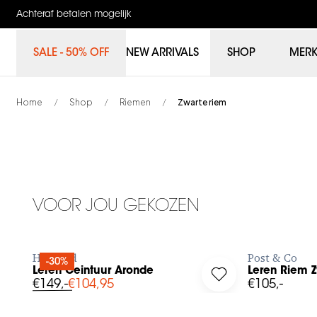
Achteraf betalen mogelijk
SALE - 50% OFF
NEW ARRIVALS
SHOP
MER
Home
Shop
Riemen
Zwarte riem
/
/
/
80
85
90
95
80
85
VOOR JOU GEKOZEN
BESTEL NU
Hartford
Post & Co
-30%
Leren Ceintuur Aronde
Leren Riem Z
Log in to add Leren Ceintuur Aronde to your wishlist
Log in to add Leren
€149,-
€104,95
€105,-
80
85
90
95
80
85