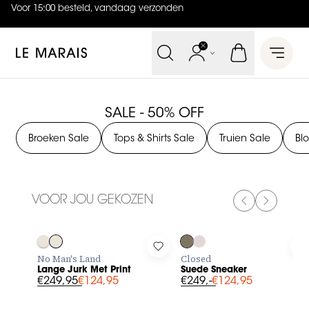
Voor 15:00 besteld, vandaag verzonden
4.9
uit
5 (
738
reviews
)
Le Marais
Open 
SALE - 50% OFF
Broeken Sale
Tops & Shirts Sale
Truien Sale
Bl
VOOR JOU GEKOZEN
PREVIOUS SL
NEXT SL
-50%
-50%
Log in to add Lange Jurk Met Print to your wishlist
Log in to add Suede Sneaker t
L
No Man's Land
Closed
Lange Jurk Met Print
Suede Sneaker
€249,95
€124,95
€249,-
€124,95