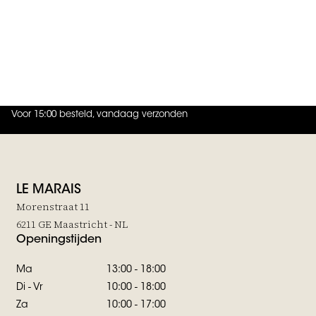
Schakel
€37,50
€32,50
 in to add 2-Delige Bangle Met Patroon to your wishlist
Ellen Beekmans
2-Delige Bangle Met Patroon
€35,-
Voor 15:00 besteld, vandaag verzonden
4.9
uit
5 (
737
reviews
)
LE MARAIS
Morenstraat 11
6211 GE Maastricht - NL
Openingstijden
Ma
13:00 - 18:00
Di - Vr
10:00 - 18:00
Za
10:00 - 17:00