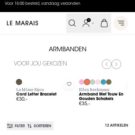
Voor 15:00 besteld, vandaag verzonden
4.9
uit
5 (
737
reviews
)
Le Marais
Open 
ARMBANDEN
VOOR JOU GEKOZEN
PREVIOUS SL
NEXT SL
Log in to add Cord Letter Bracelet to your wishlist
Log in to add Armband Met To
L
La Môme Bijou
Ellen Beekmans
Cord Letter Bracelet
Armband Met Touw En
€30,-
Gouden Schakels
€35,-
12 ARTIKELEN
FILTER
SORTEREN