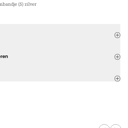
mbandje (S) zilver
eren