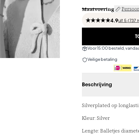
Maatvoering
Persoon
4.9
uit
5 (
737
T
Voor 15:00 besteld, vand
Veilige betaling
Beschrijving
Silverplated op longlasti
Kleur: Silver
Lengte: Balletjes diame