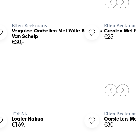
PREVIOUS 
NEXT 
BESTEL NU
Ellen Beekmans
Ellen Beekma
Vergulde Oorbellen Met Witte Balletjes
Creolen Met 
 to your wishlist
Log in to add Vergulde Oorbellen Met Witte Balletjes Van Sche
Log in to add Creole
Van Schelp
€25,-
€30,-
35
36
37
38
39
40
41
PREVIOUS 
NEXT 
BESTEL NU
TORAL
Ellen Beekma
Loafer Nahua
Oorstekers Me
ishlist
Log in to add Loafer Nahua to your wishlist
Log in to add Oorst
€169,-
€30,-