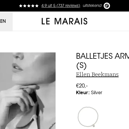
4.9
uit
5 (
737
reviews
)
uitstekend
Le Marais
KEN
BALLETJES AR
(S)
Ellen Beekmans
€20,-
Kleur
:
Silver