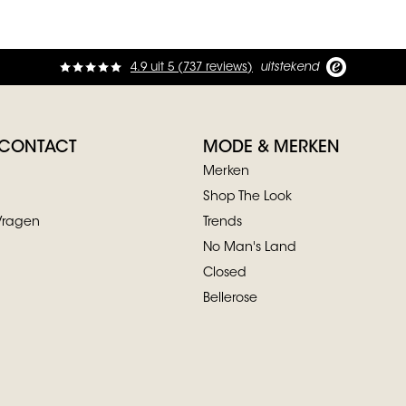
4.9
uit
5 (
737
reviews
)
uitstekend
 CONTACT
MODE & MERKEN
Merken
Shop The Look
Vragen
Trends
No Man's Land
Closed
Bellerose