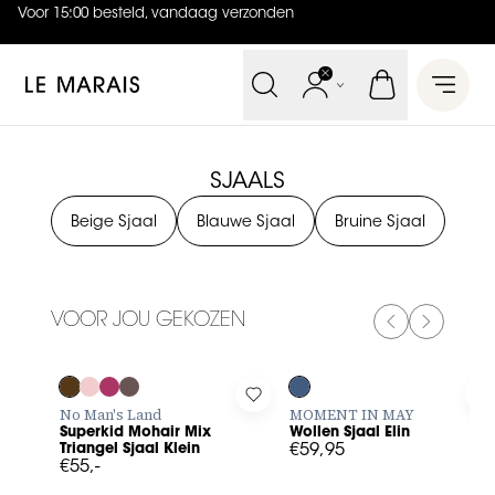
Voor 15:00 besteld, vandaag verzonden
4.9
uit
5 (
738
reviews
)
Le Marais
Open 
SJAALS
Beige Sjaal
Blauwe Sjaal
Bruine Sjaal
VOOR JOU GEKOZEN
PREVIOUS SL
NEXT SL
Log in to add Superkid Mohair Mix Triangel Sjaal Klein to you
Log in to add Wollen Sjaal Elin 
L
No Man's Land
MOMENT IN MAY
Superkid Mohair Mix
Wollen Sjaal Elin
Triangel Sjaal Klein
€59,95
€55,-