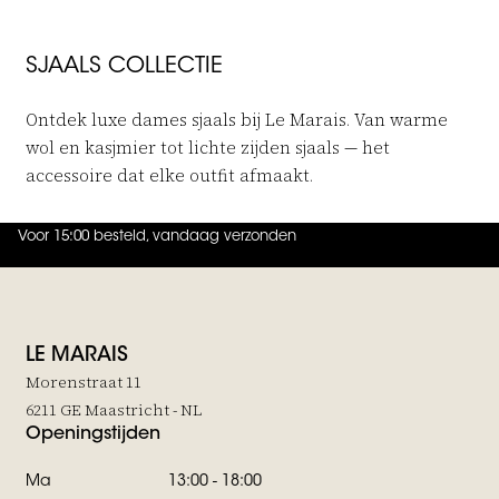
SJAALS COLLECTIE
Ontdek luxe dames sjaals bij Le Marais. Van warme
wol en kasjmier tot lichte zijden sjaals — het
accessoire dat elke outfit afmaakt.
Voor 15:00 besteld, vandaag verzonden
4.9
uit
5 (
738
reviews
)
LE MARAIS
Morenstraat 11
6211 GE Maastricht - NL
Openingstijden
Ma
13:00 - 18:00