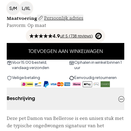
S/M
L/XL
Maatvoering
Persoonlijk advies
Pasvorm
:
Op maat
4.9
uit
5 (
738
reviews
)
TOEVOEGEN AAN WINKELWAGEN
Voor 15:00 besteld,
Ophalen in winkel binnen 1
vandaag verzonden
uur
Veilige betaling
Eenvoudig retourneren
Beschrijving
Deze pet Damon van Bellerose is een unisex stuk met
de typische ongedwongen signatuur van het