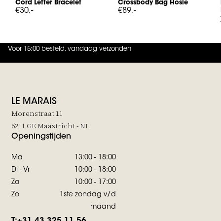
Cord Letter Bracelet
Crossbody Bag Hosie
€30,-
€89,-
Voor 15:00 besteld, vandaag verzonden
4.9
uit
5 (
738
reviews
)
LE MARAIS
Morenstraat 11
6211 GE Maastricht - NL
Openingstijden
Ma
13:00 - 18:00
Di - Vr
10:00 - 18:00
Za
10:00 - 17:00
Zo
1ste zondag v/d
maand
T:
+31 43 325 11 56