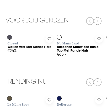
VOOR JOU GEKOZEN
PREVIOUS
NEXT
Log in to add Wollen Vest Met Ronde Hals to your wishlist
Log in to add Katoenen Mouwloze
Log 
Closed
No Man's Land
Wollen Vest Met Ronde Hals
Katoenen Mouwloze Basic
€260,-
Top Met Ronde Hals
€65,-
TRENDING NU
PREVIOUS
NEXT
Log in to add Cord Letter Bracelet to your wishlist
Log in to add Crossbody Bag Hosi
Log 
La Môme Bijou
Bellerose