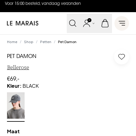
Voor 15:00 besteld, vandaag verzonden
4.9
uit
5 (
738
reviews
)
Le Marais
Open 
Home
Shop
Petten
Pet Damon
/
/
/
PET DAMON
Log in
Bellerose
€69,-
Kleur
:
BLACK
Maat