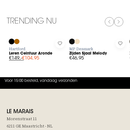
TRENDING NU
PREVIOUS
NEXT
-30%
Log in to add Leren Ceintuur Aronde to your wishlist
Log in to add Zijden Sjaal Melody 
Log 
Hartford
MP Denmark
Leren Ceintuur Aronde
Zijden Sjaal Melody
€149,-
€104,95
€46,95
Voor 15:00 besteld, vandaag verzonden
4.9
uit
5 (
737
reviews
)
LE MARAIS
Morenstraat 11
6211 GE Maastricht - NL