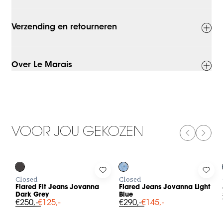
Verzending en retourneren
Over Le Marais
VOOR JOU GEKOZEN
PREVIOUS
NEXT
-50%
-50%
Log in to add Flared Fit Jeans Jovanna Dark Grey to your wishl
Log in to add Flared Jeans Jovann
Log i
Closed
Closed
Flared Fit Jeans Jovanna
Flared Jeans Jovanna Light
Dark Grey
Blue
€250,-
€125,-
€290,-
€145,-