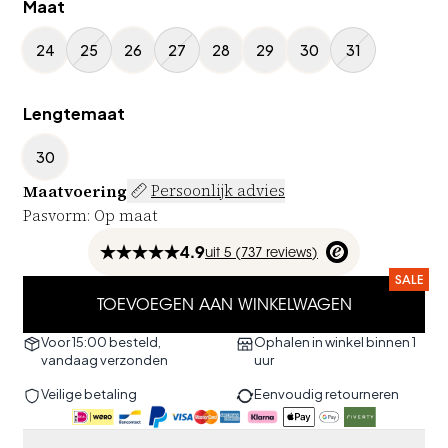
Maat
24
25
26
27
28
29
30
31
Lengtemaat
30
Maatvoering
Persoonlijk advies
Pasvorm
:
Op maat
4.9
uit
5 (
737
reviews
)
SALE
TOEVOEGEN AAN WINKELWAGEN
Voor 15:00 besteld,
Ophalen in winkel binnen 1
vandaag verzonden
uur
Veilige betaling
Eenvoudig retourneren