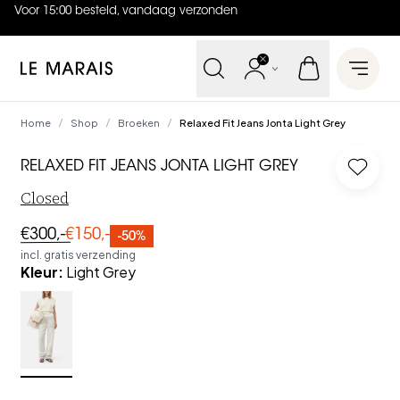
Voor 15:00 besteld, vandaag verzonden
4.9
uit
5 (
737
reviews
)
Le Marais
Open 
Home
Shop
Broeken
Relaxed Fit Jeans Jonta Light Grey
/
/
/
RELAXED FIT JEANS JONTA LIGHT GREY
Log in
Closed
€300,-
€150,-
-50%
incl. gratis verzending
Kleur
:
Light Grey