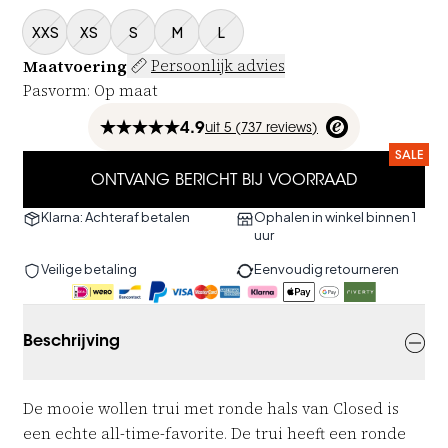
XXS
XS
S
M
L
Maatvoering
Persoonlijk advies
Pasvorm
:
Op maat
4.9
uit
5 (
737
reviews
)
SALE
ONTVANG BERICHT BIJ VOORRAAD
Klarna: Achteraf betalen
Ophalen in winkel binnen 1
uur
Veilige betaling
Eenvoudig retourneren
Beschrijving
De mooie wollen trui met ronde hals van Closed is
een echte all-time-favorite. De trui heeft een ronde