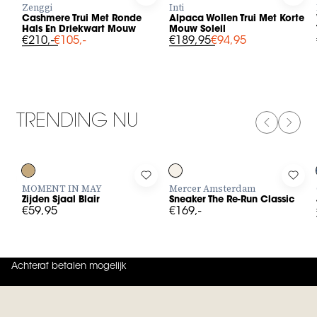
Log in to add Cashmere Trui Met Ronde Hals En Driekwart Mou
Log in to add Alpaca Wollen Trui 
Log 
Zenggi
Inti
Cashmere Trui Met Ronde
Alpaca Wollen Trui Met Korte
Hals En Driekwart Mouw
Mouw Soleil
€210,-
€105,-
€189,95
€94,95
TRENDING NU
PREVIOUS
NEXT
Log in to add Zijden Sjaal Blair to your wishlist
Log in to add Sneaker The Re-Run
Log i
MOMENT IN MAY
Mercer Amsterdam
Zijden Sjaal Blair
Sneaker The Re-Run Classic
€59,95
€169,-
Achteraf betalen mogelijk
4.9
uit
5 (
737
reviews
)