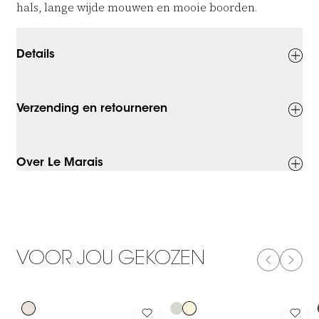
hals, lange wijde mouwen en mooie boorden.
Details
Verzending en retourneren
Over Le Marais
VOOR JOU GEKOZEN
PREVIOUS
NEXT
-50%
-50%