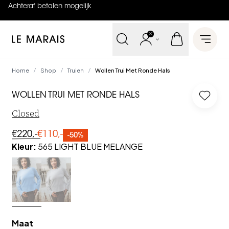
Achteraf betalen mogelijk
4.9
uit
5 (
737
reviews
)
Le Marais
Open 
Home
Shop
Truien
Wollen Trui Met Ronde Hals
/
/
/
WOLLEN TRUI MET RONDE HALS
Log in
Closed
€220,-
€110,-
-50%
Kleur
:
565 LIGHT BLUE MELANGE
Maat