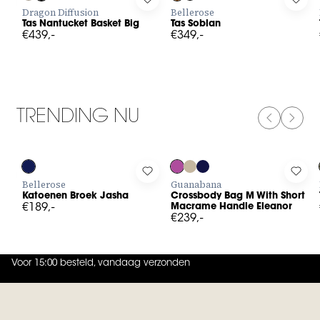
Log in to add Tas Nantucket Basket Big to your wishlist
Log in to add Tas Soblan to your w
Log i
Dragon Diffusion
Bellerose
Tas Nantucket Basket Big
Tas Soblan
€439,-
€349,-
TRENDING NU
PREVIOUS
NEXT
Log in to add Katoenen Broek Jasha to your wishlist
Log in to add Crossbody Bag M W
Log 
Bellerose
Guanabana
Katoenen Broek Jasha
Crossbody Bag M With Short
€189,-
Macrame Handle Eleanor
€239,-
Voor 15:00 besteld, vandaag verzonden
4.9
uit
5 (
737
reviews
)