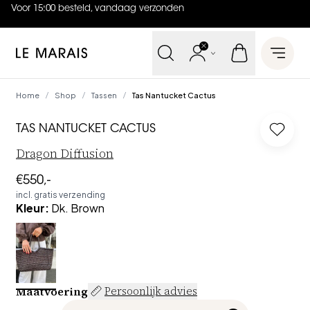
Voor 15:00 besteld, vandaag verzonden
4.9
uit
5 (
737
reviews
)
Le Marais
Open 
Home
Shop
Tassen
Tas Nantucket Cactus
/
/
/
TAS NANTUCKET CACTUS
Log in
Dragon Diffusion
€550,-
incl. gratis verzending
Kleur
:
Dk. Brown
Maatvoering
Persoonlijk advies