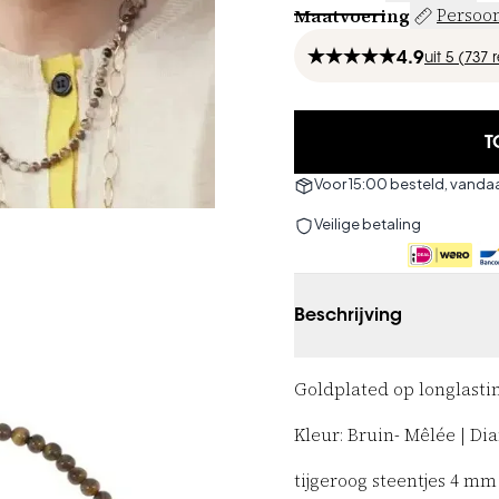
Maatvoering
Persoon
4.9
uit
5 (
737
T
Voor 15:00 besteld, vand
Veilige betaling
Beschrijving
Goldplated op longlasting
Kleur: Bruin-
Mêlée | D
i
tijgeroog steentjes 4 mm