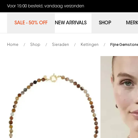
Voor 15:00 besteld, vandaag verzonden
SALE - 50% OFF
NEW ARRIVALS
SHOP
MER
Home
Shop
Sieraden
Kettingen
Fijne Gemstone
/
/
/
/