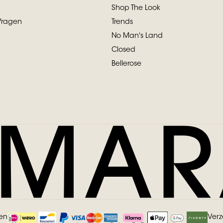
Shop The Look
Vragen
Trends
No Man's Land
Closed
Bellerose
len
Ver