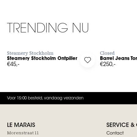
30
grey
TRENDING NU
BESTEL NU
B
Steamery Stockholm
Closed
Steamery Stockholm Ontpiller
Barrel Jeans To
g in to add Steamery Stockholm Ontpiller to your wishlist
Log in to add Barrel Je
€45,-
€250,-
Voor 15:00 besteld, vandaag verzonden
LE MARAIS
SERVICE &
Morenstraat 11
Contact