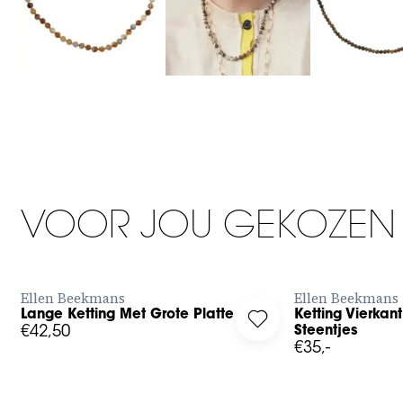
VOOR JOU GEKOZEN
BESTEL NU
B
Ellen Beekmans
Ellen Beekmans
24
25
26
Lange Ketting Met Grote Platte Cirkel
Ketting Vierkan
g in to add Lange Ketting Met Grote Platte Cirkel to your wish
Log in to add Ketting
€42,50
Steentjes
31
€35,-