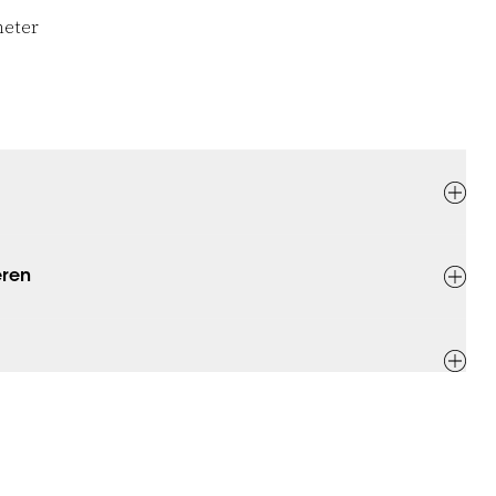
eter
eren