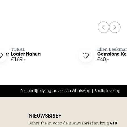
PREVIOUS 
NEXT 
BESTEL NU
TORAL
Ellen Beekma
tuur
Loafer Nahua
Gemstone Ket
 Ceintuur to your wishlist
Log in to add Loafer Nahua to your wishlist
Log in to add Gemst
€169,-
€40,-
Persoonlijk styling advies via WhatsApp | Snelle levering
NIEUWSBRIEF
Schrijf je in voor de nieuwsbrief en krijg
€10