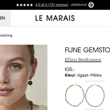
4.9
uit
5 (
737
reviews
)
uitstekend
Le Marais
KEN
 Ketting
FIJNE GEMSTO
Ellen Beekmans
€35,-
Kleur
:
Agaat-Mêlée