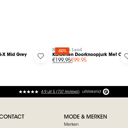
ESTEL NU
BESTEL NU
No Man's Land
-50%
ri-X Mid Grey
Katoenen Doorknoopjurk Met Cein
ans Tori-X Mid Grey to your wishlist
Log in to add Katoenen Doorknoopjurk Met
€199,95
€99,95
4.9
uit
5 (
737
reviews
)
uitstekend
 CONTACT
MODE & MERKEN
Merken