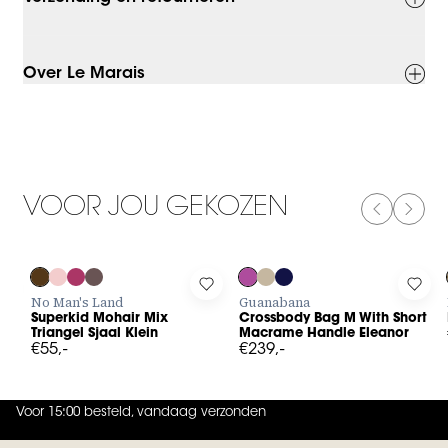
Over Le Marais
VOOR JOU GEKOZEN
PREVIOUS
NEXT
Log in to add Superkid Mohair Mix Triangel Sjaal Klein to your w
Log in to add Crossbody Bag M W
Log 
No Man's Land
Guanabana
Superkid Mohair Mix
Crossbody Bag M With Short
Triangel Sjaal Klein
Macrame Handle Eleanor
€55,-
€239,-
Voor 15:00 besteld, vandaag verzonden
4.9
uit
5 (
737
reviews
)