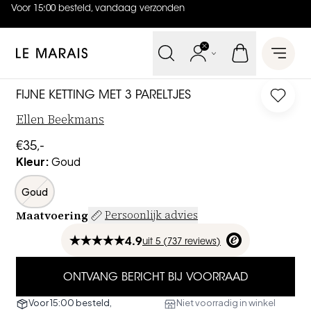
Voor 15:00 besteld, vandaag verzonden
4.9
uit
5 (
737
reviews
)
Le Marais
Open 
FIJNE KETTING MET 3 PARELTJES
Log in 
Ellen Beekmans
€35,-
Kleur
:
Goud
Goud
Maatvoering
Persoonlijk advies
4.9
uit
5 (
737
reviews
)
ONTVANG BERICHT BIJ VOORRAAD
Voor 15:00 besteld,
Niet voorradig in winkel