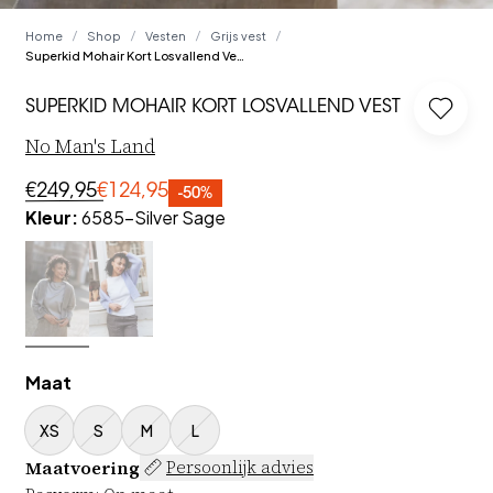
Home
Shop
Vesten
Grijs vest
/
/
/
/
Superkid Mohair Kort Losvallend Vest
SUPERKID MOHAIR KORT LOSVALLEND VEST
Log in
No Man's Land
€249,95
€124,95
-50%
Kleur
:
6585-Silver Sage
Maat
XS
S
M
L
Maatvoering
Persoonlijk advies