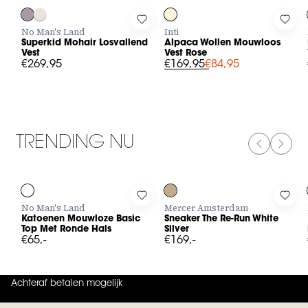
Log in to add Superkid Mohair Losvallend Vest to your wishlist
Log in to add Alpaca Wollen Mouw
Log 
No Man's Land
Inti
Superkid Mohair Losvallend
Alpaca Wollen Mouwloos
Vest
Vest Rose
€269,95
€169,95
€84,95
TRENDING NU
PREVIOUS
NEXT
Log in to add Katoenen Mouwloze Basic Top Met Ronde Hals t
Log in to add Sneaker The Re-Run
Log 
No Man's Land
Mercer Amsterdam
Katoenen Mouwloze Basic
Sneaker The Re-Run White
Top Met Ronde Hals
Silver
€65,-
€169,-
Achteraf betalen mogelijk
4.9
uit
5 (
737
reviews
)