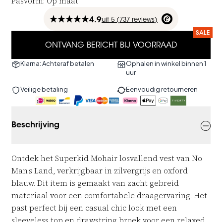
Pasvorm
:
Op maat
4.9
uit
5 (
737
reviews
)
SALE
ONTVANG BERICHT BIJ VOORRAAD
Klarna: Achteraf betalen
Ophalen in winkel binnen 1
uur
Veilige betaling
Eenvoudig retourneren
Beschrijving
Ontdek het Superkid Mohair losvallend vest van No
Man's Land, verkrijgbaar in zilvergrijs en oxford
blauw. Dit item is gemaakt van zacht gebreid
materiaal voor een comfortabele draagervaring. Het
past perfect bij een casual chic look met een
sleeveless top en drawstring broek voor een relaxed