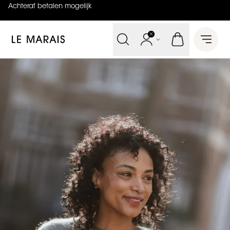
Achteraf betalen mogelijk
4.9
uit
5 (
737
reviews
)
Le Marais
Open 