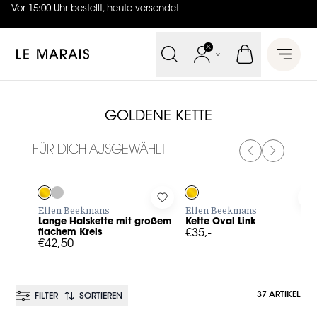
Vor 15:00 Uhr bestellt, heute versendet
4.7
von
5 (
130
Bewertungen
)
Le Marais
Open 
GOLDENE KETTE
FÜR DICH AUSGEWÄHLT
PREVIOUS SL
NEXT SL
Log in to add Lange Halskette mit großem flachem Kreis to
Log in to add Kette Oval Link t
L
Ellen Beekmans
Ellen Beekmans
Lange Halskette mit großem
Kette Oval Link
flachem Kreis
€35,-
€42,50
37 ARTIKEL
FILTER
SORTIEREN