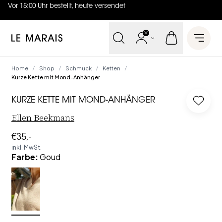
Vor 15:00 Uhr bestellt, heute versendet
4.7
von
5 (
130
Bewertungen
)
Le Marais
Open 
Home
Shop
Schmuck
Ketten
/
/
/
/
Kurze Kette mit Mond-Anhänger
KURZE KETTE MIT MOND-ANHÄNGER
Log in
Ellen Beekmans
€35,-
inkl. MwSt.
Farbe
:
Goud