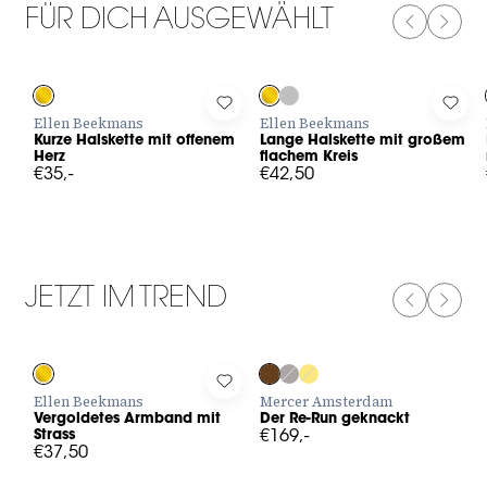
FÜR DICH AUSGEWÄHLT
PREVIOUS
NEXT
Log in to add Kurze Halskette mit offenem Herz to your wishli
Log in to add Lange Halskette mi
Log 
Ellen Beekmans
Ellen Beekmans
Kurze Halskette mit offenem
Lange Halskette mit großem
Herz
flachem Kreis
€35,-
€42,50
JETZT IM TREND
PREVIOUS
NEXT
Log in to add Vergoldetes Armband mit Strass to your wishlist
Log in to add Der Re-Run geknack
Ellen Beekmans
Mercer Amsterdam
Vergoldetes Armband mit
Der Re-Run geknackt
Strass
€169,-
€37,50