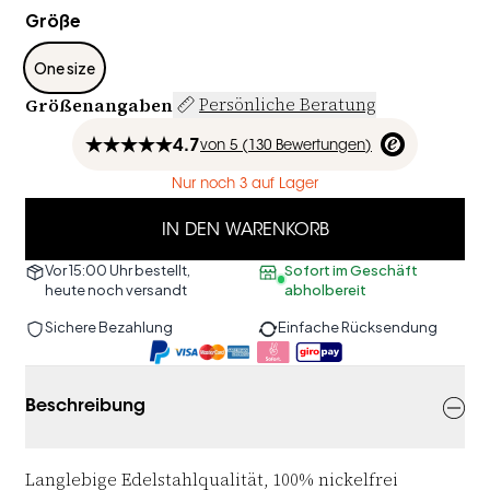
Größe
One size
Größenangaben
Persönliche Beratung
4.7
von
5 (
130
Bewertungen
)
Nur noch 3 auf Lager
IN DEN WARENKORB
Vor 15:00 Uhr bestellt,
Sofort im Geschäft
heute noch versandt
abholbereit
Sichere Bezahlung
Einfache Rücksendung
Beschreibung
Langlebige Edelstahlqualität, 100% nickelfrei