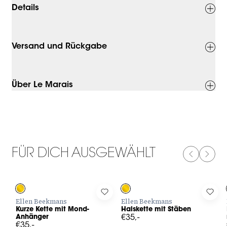
Details
Versand und Rückgabe
Über Le Marais
FÜR DICH AUSGEWÄHLT
PREVIOUS
NEXT
Log in to add Kurze Kette mit Mond-Anhänger to your wishlis
Log in to add Halskette mit Stäbe
Log 
Ellen Beekmans
Ellen Beekmans
Kurze Kette mit Mond-
Halskette mit Stäben
Anhänger
€35,-
€35,-