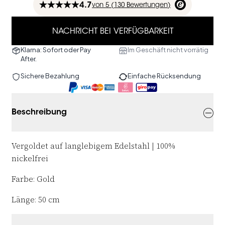
4.7
von
5 (
130
Bewertungen
)
NACHRICHT BEI VERFÜGBARKEIT
Klarna: Sofort oder Pay
Im Geschäft nicht vorrätig
After.
Sichere Bezahlung
Einfache Rücksendung
Beschreibung
Vergoldet auf langlebigem Edelstahl | 100%
nickelfrei
Farbe: Gold
Länge: 50 cm