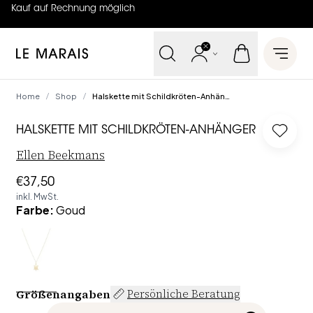
Kauf auf Rechnung möglich
4.7
von
5 (
130
Bewertungen
)
Le Marais
Open 
Home
Shop
Halskette mit Schildkröten-Anhänger
/
/
HALSKETTE MIT SCHILDKRÖTEN-ANHÄNGER
Log in
Ellen Beekmans
€37,50
inkl. MwSt.
Farbe
:
Goud
Größenangaben
Persönliche Beratung