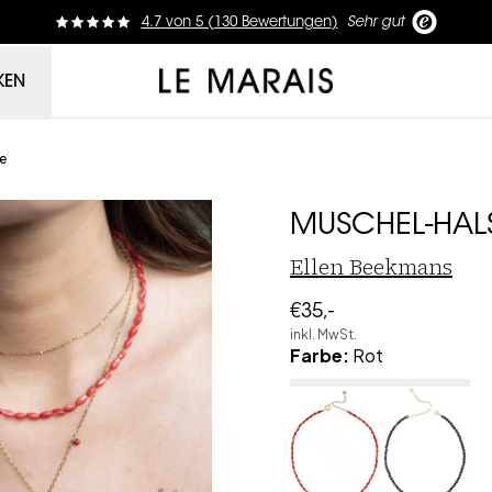
4.7
von
5 (
130
Bewertungen
)
Sehr gut
Le Marais
KEN
e
MUSCHEL-HAL
Ellen Beekmans
€35,-
inkl. MwSt.
Farbe
:
Rot