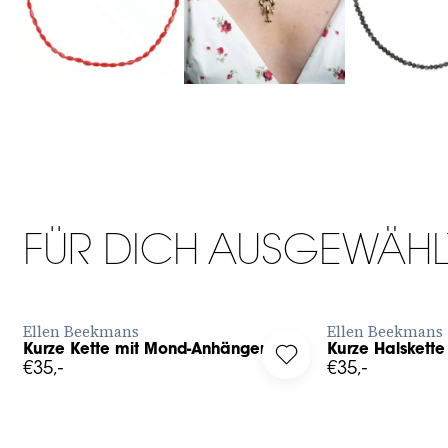
One size
FÜR DICH AUSGEWÄHL
JETZT BESTELLEN
JET
Ellen Beekmans
Ellen Beekmans
Kurze Kette mit Mond-Anhänger
Kurze Halskette
g in to add Kurze Kette mit Mond-Anhänger to your wishlist
Log in to add Kurze Ha
€35,-
€35,-