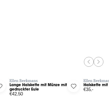
One size
PREVIOUS 
NEXT 
JETZT BESTELLEN
JE
Ellen Beekmans
Ellen Beekma
hem
Lange Halskette mit Münze mit
Halskette mit
flachem Kreis to your wishlist
Log in to add Lange Halskette mit Münze mit gedruckter Eule t
Log in to add Halske
gedruckter Eule
€35,-
€42,50