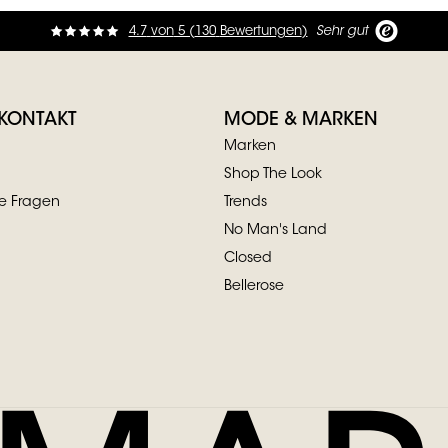
4.7
von
5 (
130
Bewertungen
)
Sehr gut
 KONTAKT
MODE & MARKEN
Marken
Shop The Look
te Fragen
Trends
No Man's Land
Closed
Bellerose