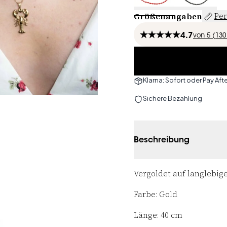
Größenangaben
Per
4.7
von
5 (
130
Klarna: Sofort oder Pay Afte
Sichere Bezahlung
Beschreibung
Vergoldet auf langlebige
Farbe: Gold
Länge: 40 cm