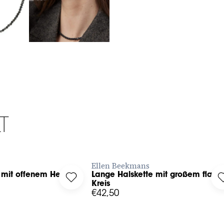
T
ZT BESTELLEN
JETZT BESTELLEN
Ellen Beekmans
 mit offenem Herz
Lange Halskette mit großem flac
lskette mit offenem Herz to your wishlist
Log in to add Lange Halskette mit großem 
Kreis
€42,50