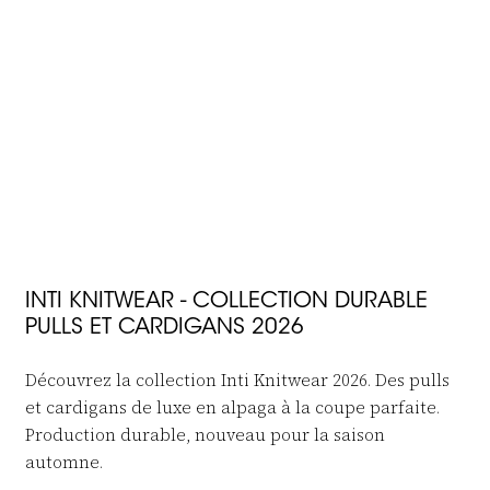
exclusifs, conseils
Kaia
€199,95
€99,95
styling + €10 de
réduction de
bienvenue
JOIN THE FAMILY
INTI KNITWEAR - COLLECTION DURABLE
PULLS ET CARDIGANS 2026
Découvrez la collection Inti Knitwear 2026. Des pulls
et cardigans de luxe en alpaga à la coupe parfaite.
Production durable, nouveau pour la saison
automne.