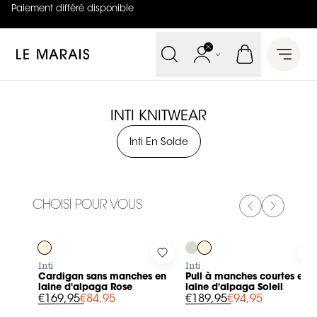
Paiement différé disponible
4.8
sur
5 (
42
Avis
)
Le Marais
Open 
INTI KNITWEAR
Inti En Solde
CHOISI POUR VOUS
PREVIOUS SL
NEXT SL
-50%
-50%
Log in to add Cardigan sans manches en laine d'alpaga Ros
Log in to add Pull à manches co
L
Inti
Inti
Cardigan sans manches en
Pull à manches courtes en
laine d'alpaga Rose
laine d'alpaga Soleil
€169,95
€84,95
€189,95
€94,95