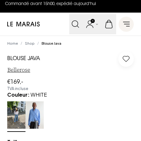
Commandé avant 15h00, expédié aujourd'hui
4.8
sur
5 (
42
Avis
)
Le Marais
Open 
Home
Shop
Blouse Java
/
/
BLOUSE JAVA
Log in
Bellerose
€169,-
TVA incluse
Couleur
:
WHITE