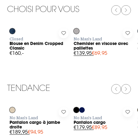
CHOISI POUR VOUS
PREVIOUS
NEXT
-50%
Log in to add Blouse en Denim Cropped Classic to your wishli
Log in to add Chemisier en viscose
Log 
Closed
No Man's Land
Blouse en Denim Cropped
Chemisier en viscose avec
Classic
paillettes
€160,-
€139,95
€69,95
TENDANCE
PREVIOUS
NEXT
-50%
-50%
Log in to add Pantalon cargo à jambe droite to your wishlist
Log in to add Pantalon cargo to y
Log 
No Man's Land
No Man's Land
Pantalon cargo à jambe
Pantalon cargo
droite
€179,95
€89,95
€189,95
€94,95