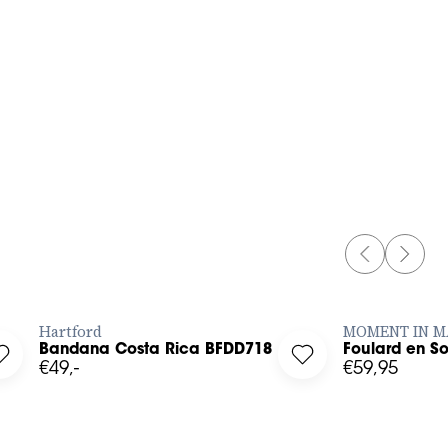
PREVIOUS 
NEXT 
AJOUTER RAPIDEMENT
AJOU
Hartford
MOMENT IN M
Bandana Costa Rica BFDD718
Foulard en So
ur wishlist
Log in to add Bandana Costa Rica BFDD718 to your wishlist
Log in to add Foular
€49,-
€59,95
XS
S
M
L
XL