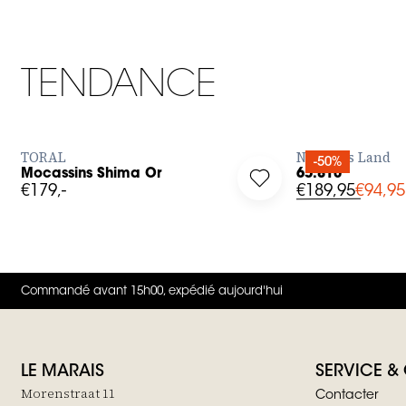
TENDANCE
AJOUTER RAPIDEMENT
AJOUT
TORAL
No Man's Land
-50%
Mocassins Shima Or
65.810
g in to add Mocassins Shima Or to your wishlist
Log in to add 65.810 t
€179,-
€189,95
€94,95
Commandé avant 15h00, expédié aujourd'hui
LE MARAIS
SERVICE &
Morenstraat 11
Contacter