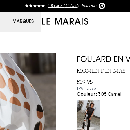
4.8
sur
5 (
42
Avis
)
Très bon
Le Marais
MARQUES
FOULARD EN 
MOMENT IN MAY
€59,95
TVA incluse
Couleur
:
305 Camel