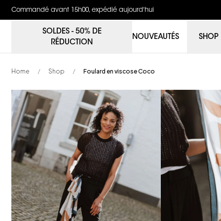
Commandé avant 15h00, expédié aujourd'hui
SOLDES - 50% DE
NOUVEAUTÉS
SHOP
RÉDUCTION
Home
Shop
Foulard en viscose Coco
/
/