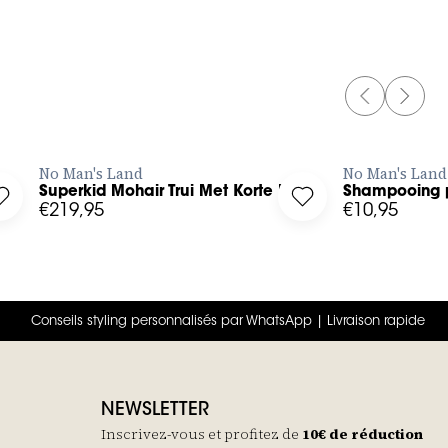
240 ml
PREVIOUS 
NEXT 
AJOUTER RAPIDEMENT
AJOU
No Man's Land
No Man's Land
Superkid Mohair Trui Met Korte Mouw
Shampooing p
ist
Log in to add Superkid Mohair Trui Met Korte Mouw to your wis
Log in to add Shampo
€219,95
€10,95
Conseils styling personnalisés par WhatsApp | Livraison rapide
NEWSLETTER
Inscrivez-vous et profitez de
10€ de réduction