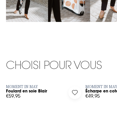
One size
CHOISI POUR VOUS
AJOUTER RAPIDEMENT
AJOUT
MOMENT IN MAY
MOMENT IN MA
Foulard en soie Blair
Écharpe en cot
g in to add Foulard en soie Blair to your wishlist
Log in to add Écharpe
€59,95
€49,95
36
37
38
39
40
41
35
34
36
38