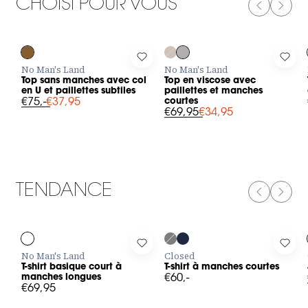
CHOISI POUR VOUS
PREVIOUS
NEXT
-50%
-50%
Log in to add Top sans manches avec col en U et paillettes sub
Log in to add Top en viscose avec
Log 
No Man's Land
No Man's Land
Top sans manches avec col
Top en viscose avec
en U et paillettes subtiles
paillettes et manches
€75,-
€37,95
courtes
€69,95
€34,95
TENDANCE
PREVIOUS
NEXT
Log in to add T-shirt basique court à manches longues to your
Log in to add T-shirt à manches c
Log i
No Man's Land
Closed
T-shirt basique court à
T-shirt à manches courtes
manches longues
€60,-
€69,95