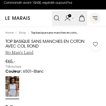
Commandé avant 15h00, expédié aujourd'hui
4.8
sur
5 (
42
Avis
)
Le Marais
Open 
Home
Shop
Top basique sans manches en coton avec col rond
/
/
TOP BASIQUE SANS MANCHES EN COTON
Log in
AVEC COL ROND
No Man's Land
€65,-
TVA incluse
Couleur
:
6501-Blanc