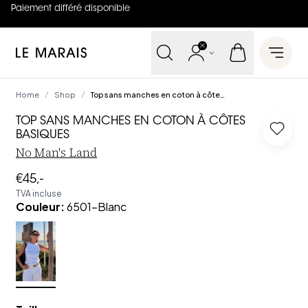
Paiement différé disponible
4.8
sur
5 (
42
Avis
)
Le Marais
Open 
Home
Shop
Top sans manches en coton à côtes basiques
/
/
TOP SANS MANCHES EN COTON À CÔTES
Log in
BASIQUES
No Man's Land
€45,-
TVA incluse
Couleur
:
6501-Blanc