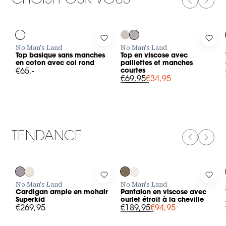
CHOISI POUR VOUS
PREVIOUS
NEXT
-50%
Log in to add Top basique sans manches en coton avec col ron
Log in to add Top en viscose avec
Log 
No Man's Land
No Man's Land
Top basique sans manches
Top en viscose avec
en coton avec col rond
paillettes et manches
€65,-
courtes
€69,95
€34,95
TENDANCE
PREVIOUS
NEXT
-50%
Log in to add Cardigan ample en mohair Superkid to your wishl
Log in to add Pantalon en viscose a
Log 
No Man's Land
No Man's Land
Cardigan ample en mohair
Pantalon en viscose avec
Superkid
ourlet étroit à la cheville
€269,95
€189,95
€94,95