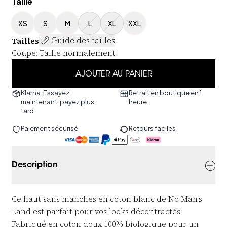
Taille
XS
S
M
L
XL
XXL
Tailles
Guide des tailles
Coupe
:
Taille normalement
AJOUTER AU PANIER
Klarna: Essayez
Retrait en boutique en 1
maintenant, payez plus
heure
tard
Paiement sécurisé
Retours faciles
Description
Ce haut sans manches en coton blanc de No Man's
Land est parfait pour vos looks décontractés.
Fabriqué en coton doux 100% biologique pour un