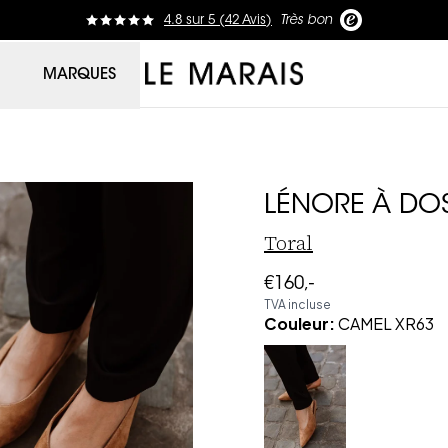
4.8
sur
5 (
42
Avis
)
Très bon
Le Marais
MARQUES
LÉNORE À DO
Toral
€160,-
TVA incluse
Couleur
:
CAMEL XR63