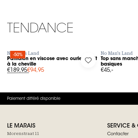
TENDANCE
AJOUTER RAPIDEMENT
AJOUT
No Man's Land
No Man's Land
-50%
Pantalon en viscose avec ourlet étroit
Top sans manch
g in to add Pantalon en viscose avec ourlet étroit à la cheville 
Log in to add Top san
à la cheville
basiques
€189,95
€94,95
€45,-
Paiement différé disponible
LE MARAIS
SERVICE &
Morenstraat 11
Contacter