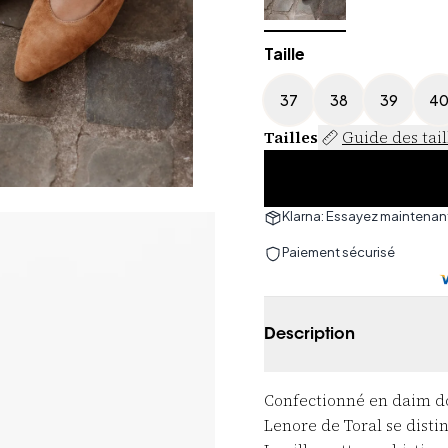
Taille
37
38
39
4
Tailles
Guide des tail
Klarna: Essayez maintenant
Paiement sécurisé
Description
Confectionné en daim dou
Lenore
de Toral se disti