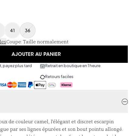
0
41
36
les
Coupe
:
Taille normalement
AJOUTER AU PANIER
, payez plus tard
Retrait en boutique en 1 heure
Retours faciles
x de couleur camel, l'élégant et discret escarpin
ngue par ses lignes épurées et son bout pointu allongé.