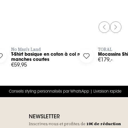
PREVIOUS 
NEXT 
AJOUTER RAPIDEMENT
AJOU
No Man's Land
TORAL
T-Shirt basique en coton à col rond et
Mocassins Sh
our wishlist
Log in to add T-Shirt basique en coton à col rond et manches 
Log in to add Mocass
manches courtes
€179,-
€59,95
Conseils styling personnalisés par WhatsApp | Livraison rapide
NEWSLETTER
Inscrivez-vous et profitez de
10€ de réduction