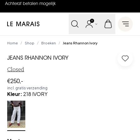
Achteraf betalen mogelijk
4.9
uit
5 (
737
reviews
)
Le Marais
Open 
Home
Shop
Broeken
Jeans Rhannon Ivory
/
/
/
JEANS RHANNON IVORY
Log in
Closed
€250,-
incl. gratis verzending
Kleur
:
218 IVORY