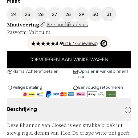
Maat
24
25
26
27
28
29
30
31
Maatvoering
Persoonlijk advies
Pasvorm
:
Valt ruim
4.9
uit
5 (
737
reviews
)
TOEVOEGEN AAN WINKELWAGEN
Klarna: Achteraf betalen
Ophalen in winkel binnen 1
uur
Veilige betaling
Eenvoudig retourneren
Beschrijving
Deze Rhannon van Closed is een strakke broek uit
stevig rigid denim van 11oz. De crispe witte tint geeft