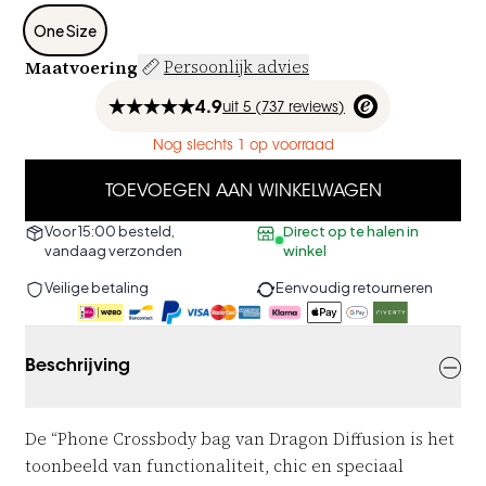
One Size
Maatvoering
Persoonlijk advies
4.9
uit
5 (
737
reviews
)
Nog slechts 1 op voorraad
TOEVOEGEN AAN WINKELWAGEN
Voor 15:00 besteld,
Direct op te halen in
vandaag verzonden
winkel
Veilige betaling
Eenvoudig retourneren
Beschrijving
De “Phone Crossbody bag van Dragon Diffusion is het
toonbeeld van functionaliteit, chic en speciaal