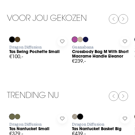
VOOR JOU GEKOZEN
PREVIOUS
NEXT
Log in to add Tas Swing Pochette Small to your wishlist
Log in to add Crossbody Bag M W
Log 
Dragon Diffusion
Guanabana
Tas Swing Pochette Small
Crossbody Bag M With Short
€100,-
Macrame Handle Eleanor
€239,-
TRENDING NU
PREVIOUS
NEXT
Log in to add Tas Nantucket Small to your wishlist
Log in to add Tas Nantucket Bask
Log 
Dragon Diffusion
Dragon Diffusion
Tas Nantucket Small
Tas Nantucket Basket Big
€379,-
€439,-