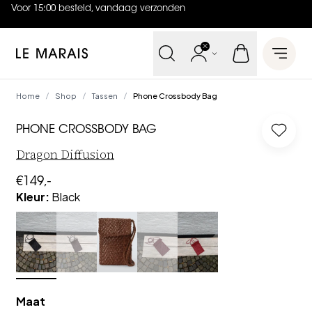
Voor 15:00 besteld, vandaag verzonden
4.9
uit
5 (
737
reviews
)
Le Marais
Open 
Home
Shop
Tassen
Phone Crossbody Bag
/
/
/
PHONE CROSSBODY BAG
Log in
Dragon Diffusion
€149,-
Kleur
:
Black
Maat