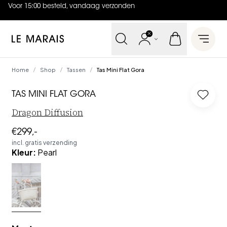
Voor 15:00 besteld, vandaag verzonden
4.9
uit
5 (
737
reviews
)
Le Marais
Open 
Home
Shop
Tassen
Tas Mini Flat Gora
/
/
/
TAS MINI FLAT GORA
Log in 
Dragon Diffusion
€299,-
incl. gratis verzending
Kleur
:
Pearl