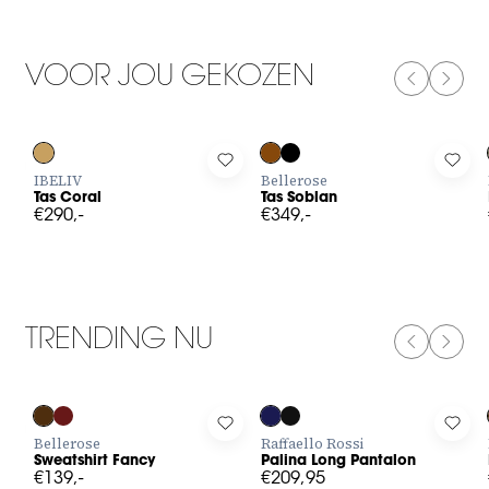
VOOR JOU GEKOZEN
PREVIOUS
NEXT
Log in to add Tas Coral to your wishlist
Log in to add Tas Soblan to your w
Log 
IBELIV
Bellerose
Tas Coral
Tas Soblan
€290,-
€349,-
TRENDING NU
PREVIOUS
NEXT
Log in to add Sweatshirt Fancy to your wishlist
Log in to add Palina Long Pantalo
Log 
Bellerose
Raffaello Rossi
Sweatshirt Fancy
Palina Long Pantalon
€139,-
€209,95