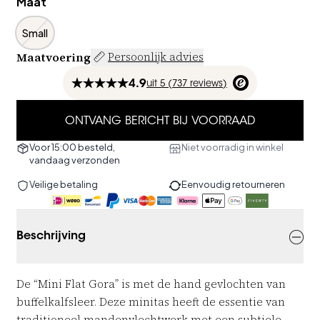
Maat
Small
Maatvoering
Persoonlijk advies
4.9
uit
5 (
737
reviews
)
ONTVANG BERICHT BIJ VOORRAAD
Voor 15:00 besteld,
Niet voorradig in winkel
vandaag verzonden
Veilige betaling
Eenvoudig retourneren
Beschrijving
De “Mini Flat Gora” is met de hand gevlochten van
buffelkalfsleer. Deze minitas heeft de essentie van
traditioneel mandenvlechtwerk met een subtiele