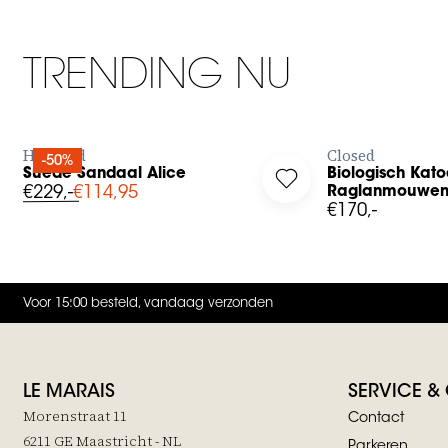
TRENDING NU
BESTEL NU
B
Hartford
Closed
-50%
Suede Sandaal Alice
Biologisch Kat
g in to add Suede Sandaal Alice to your wishlist
Log in to add Biologi
€229,-
€114,95
Raglanmouwe
€170,-
Voor 15:00 besteld, vandaag verzonden
LE MARAIS
SERVICE &
Morenstraat 11
Contact
6211 GE Maastricht - NL
Parkeren