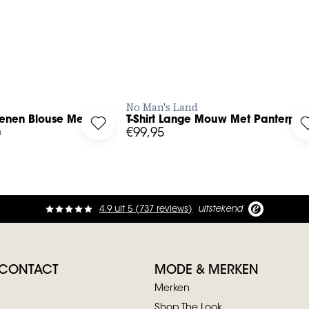
ESTEL NU
BESTEL NU
No Man's Land
oenen Blouse Met
T-Shirt Lange Mouw Met Panterprin
sch Katoenen Blouse Met Raglanmouwen to your wishlist
Log in to add T-Shirt Lange Mouw Met Pant
n
€99,95
4.9
uit
5 (
737
reviews
)
uitstekend
 CONTACT
MODE & MERKEN
Merken
Shop The Look