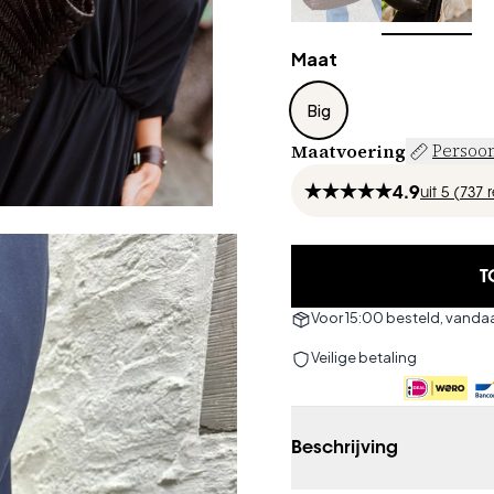
Maat
Big
Maatvoering
Persoon
4.9
uit
5 (
737
T
Voor 15:00 besteld, vand
Veilige betaling
Beschrijving