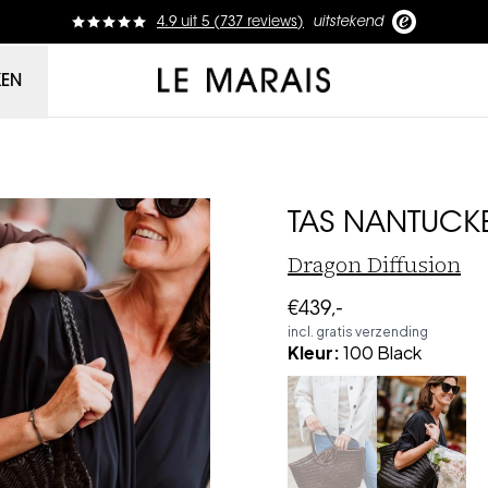
4.9
uit
5 (
737
reviews
)
uitstekend
Le Marais
KEN
TAS NANTUCKE
Dragon Diffusion
€439,-
incl. gratis verzending
Kleur
:
100 Black