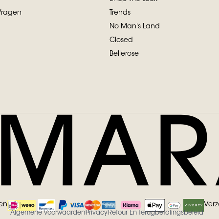
Vragen
Trends
No Man's Land
Closed
Bellerose
len
Ver
Algemene Voorwaarden
Privacy
Retour En Terugbetalingsbeleid