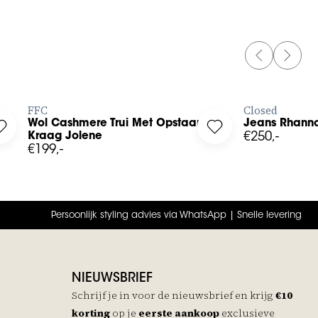
PREVIOUS 
NEXT 
BESTEL NU
FFC
Closed
t
Wol Cashmere Trui Met Opstaande
Jeans Rhanno
erprint to your wishlist
Log in to add Wol Cashmere Trui Met Opstaande Kraag Jolene 
Log in to add Jeans 
Kraag Jolene
€250,-
€199,-
Persoonlijk styling advies via WhatsApp | Snelle levering
NIEUWSBRIEF
Schrijf je in voor de nieuwsbrief en krijg
€10
korting
op je
eerste aankoop
exclusieve