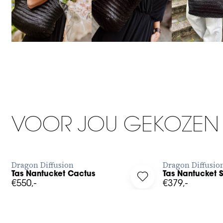
VOOR JOU GEKOZEN
BESTEL NU
B
Dragon Diffusion
Dragon Diffusio
Tas Nantucket Cactus
Tas Nantucket 
g in to add Tas Nantucket Cactus to your wishlist
Log in to add Tas Nant
€550,-
€379,-
38
39
40
41
37
XXS
XS
S