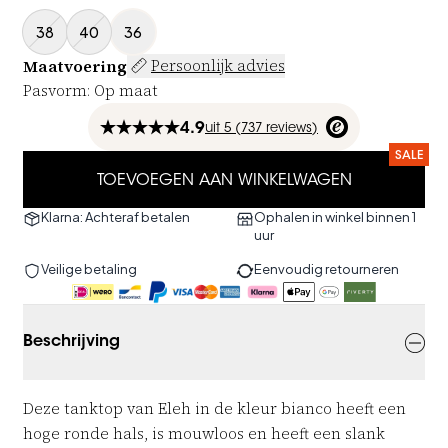
38
40
36
Maatvoering
Persoonlijk advies
Pasvorm
:
Op maat
4.9
uit
5 (
737
reviews
)
SALE
TOEVOEGEN AAN WINKELWAGEN
Klarna: Achteraf betalen
Ophalen in winkel binnen 1
uur
Veilige betaling
Eenvoudig retourneren
Beschrijving
Deze tanktop van Eleh in de kleur bianco heeft een
hoge ronde hals, is mouwloos en heeft een slank