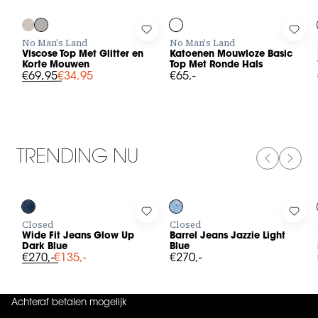
Log in to add Viscose Top Met Glitter en Korte Mouwen to you
Log in to add Katoenen Mouwloze
Log 
No Man's Land
No Man's Land
Viscose Top Met Glitter en
Katoenen Mouwloze Basic
Korte Mouwen
Top Met Ronde Hals
€69,95
€34,95
€65,-
TRENDING NU
PREVIOUS
NEXT
-50%
Log in to add Wide Fit Jeans Glow Up Dark Blue to your wishli
Log in to add Barrel Jeans Jazzie 
Log 
Closed
Closed
Wide Fit Jeans Glow Up
Barrel Jeans Jazzie Light
Dark Blue
Blue
€270,-
€135,-
€270,-
Achteraf betalen mogelijk
4.9
uit
5 (
737
reviews
)