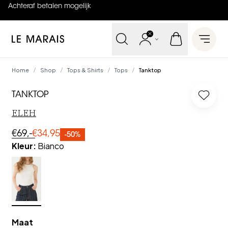
Achteraf betalen mogelijk
4.9
uit
5 (
737
reviews
)
Le Marais
Open 
Home
Shop
Tops & Shirts
Tops
Tanktop
/
/
/
/
TANKTOP
Log in
ELEH
€69,-
€34,95
-50%
Kleur
:
Bianco
Maat