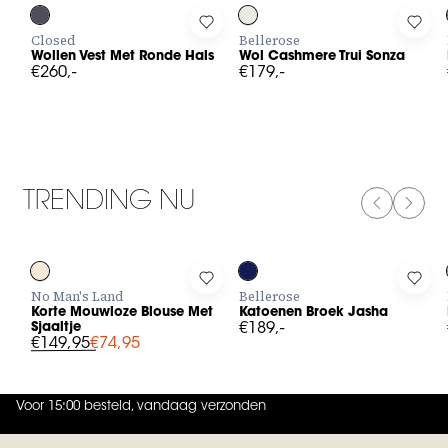
Log in to add Wollen Vest Met Ronde Hals to your wishlist
Log in to add Wol Cashmere Trui 
Log 
Closed
Bellerose
Wollen Vest Met Ronde Hals
Wol Cashmere Trui Sonza
€260,-
€179,-
TRENDING NU
PREVIOUS
NEXT
-50%
Log in to add Korte Mouwloze Blouse Met Sjaaltje to your wish
Log in to add Katoenen Broek Jas
Log 
No Man's Land
Bellerose
Korte Mouwloze Blouse Met
Katoenen Broek Jasha
Sjaaltje
€189,-
€149,95
€74,95
Voor 15:00 besteld, vandaag verzonden
4.9
uit
5 (
739
reviews
)