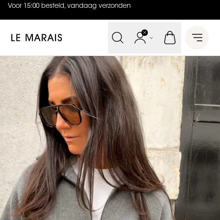
Voor 15:00 besteld, vandaag verzonden
4.9
uit
5 (
739
reviews
)
Le Marais
Open 