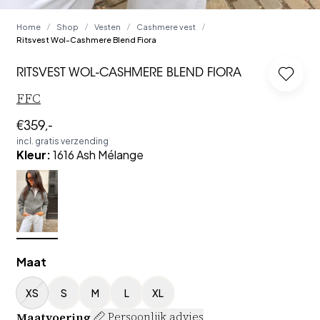
Home
Shop
Vesten
Cashmere vest
/
/
/
/
Ritsvest Wol-Cashmere Blend Fiora
RITSVEST WOL-CASHMERE BLEND FIORA
Log in
FFC
€359,-
incl. gratis verzending
Kleur
:
1616 Ash Mélange
Maat
XS
S
M
L
XL
Maatvoering
Persoonlijk advies