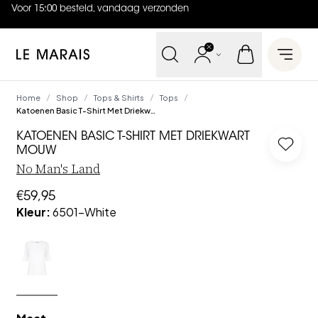
Voor 15:00 besteld, vandaag verzonden
4.9
uit
5 (
739
reviews
)
Le Marais
Open 
Home
Shop
Tops & Shirts
Tops
/
/
/
/
Katoenen Basic T-Shirt Met Driekwart Mouw
KATOENEN BASIC T-SHIRT MET DRIEKWART
Log in
MOUW
No Man's Land
€59,95
Kleur
:
6501-White