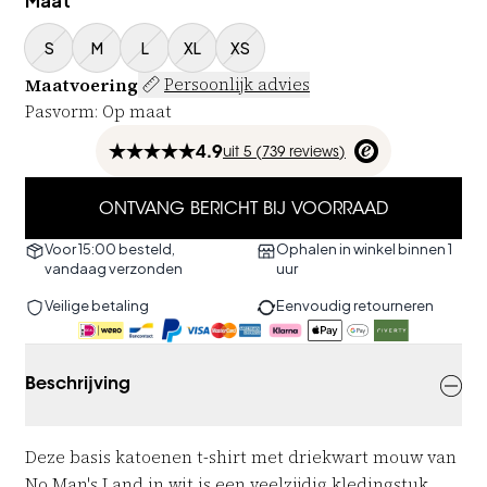
Maat
S
M
L
XL
XS
Maatvoering
Persoonlijk advies
Pasvorm
:
Op maat
4.9
uit
5 (
739
reviews
)
ONTVANG BERICHT BIJ VOORRAAD
Voor 15:00 besteld,
Ophalen in winkel binnen 1
vandaag verzonden
uur
Veilige betaling
Eenvoudig retourneren
Beschrijving
Deze basis katoenen t-shirt met driekwart mouw van
No Man's Land in wit is een veelzijdig kledingstuk