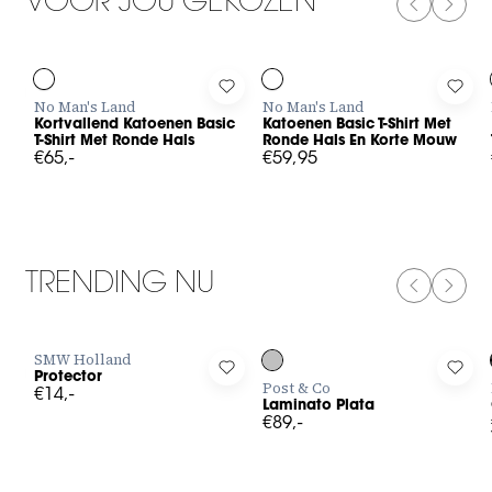
VOOR JOU GEKOZEN
PREVIOUS
NEXT
Log in to add Kortvallend Katoenen Basic T-Shirt Met Ronde H
Log in to add Katoenen Basic T-
Log 
No Man's Land
No Man's Land
Kortvallend Katoenen Basic
Katoenen Basic T-Shirt Met
T-Shirt Met Ronde Hals
Ronde Hals En Korte Mouw
€65,-
€59,95
TRENDING NU
PREVIOUS
NEXT
SMW Holland
Log in to add Protector to your wishlist
Log in to add Laminato Plata to y
Log 
Protector
Post & Co
€14,-
Laminato Plata
€89,-