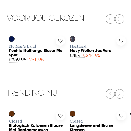
VOOR JOU GEKOZEN
PREVIOUS
NEXT
-30%
-50%
Log in to add Rechte Halflange Blazer Met Split to your wishli
Log in to add Navy Wollen Jas Ver
Log 
No Man's Land
Hartford
Rechte Halflange Blazer Met
Navy Wollen Jas Vera
Split
€489,-
€244,95
€359,95
€251,95
TRENDING NU
PREVIOUS
NEXT
Log in to add Biologisch Katoenen Blouse Met Raglanmouwen 
Log in to add Longsleeve met Bru
Log 
Closed
Closed
Biologisch Katoenen Blouse
Longsleeve met Bruine
Met Raglanmouwen
Strepen