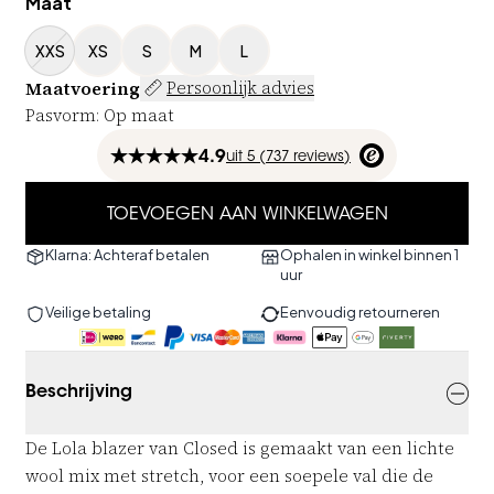
Maat
XXS
XS
S
M
L
Maatvoering
Persoonlijk advies
Pasvorm
:
Op maat
4.9
uit
5 (
737
reviews
)
TOEVOEGEN AAN WINKELWAGEN
Klarna: Achteraf betalen
Ophalen in winkel binnen 1
uur
Veilige betaling
Eenvoudig retourneren
Beschrijving
De Lola blazer van Closed is gemaakt van een lichte
wool mix met stretch, voor een soepele val die de