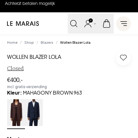
Achteraf betalen mogelijk
4.9
uit
5 (
737
reviews
)
Le Marais
Open 
Home
Shop
Blazers
Wollen Blazer Lola
/
/
/
WOLLEN BLAZER LOLA
Log in
Closed
€400,-
incl. gratis verzending
Kleur
:
MAHAGONY BROWN 963