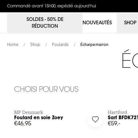
Commandé avant 15h00, expédié aujourd'hui
SOLDES - 50% DE
NOUVEAUTÉS
SHOP
RÉDUCTION
Home
Shop
Foulards
Écharpe marron
/
/
/
68cm x 68cm
É
CHOISI POUR VOUS
AJOUTER RAPIDEMENT
AJO
MP Denmark
Hartford
Foulard en soie Zoey
Sarf BFDK72
Log in to add Foulard en soie Zoey to your wishlist
Log in to add Sarf
€46,95
€59,-
STK