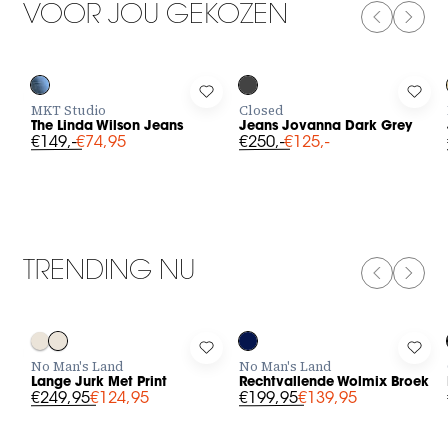
VOOR JOU GEKOZEN
PREVIOUS
NEXT
-50%
-50%
Log in to add The Linda Wilson Jeans to your wishlist
Log in to add Jeans Jovanna Dark 
Log i
MKT Studio
Closed
The Linda Wilson Jeans
Jeans Jovanna Dark Grey
€149,-
€74,95
€250,-
€125,-
TRENDING NU
PREVIOUS
NEXT
-50%
-30%
Log in to add Lange Jurk Met Print to your wishlist
Log in to add Rechtvallende Wolm
Log 
No Man's Land
No Man's Land
Lange Jurk Met Print
Rechtvallende Wolmix Broek
€249,95
€124,95
€199,95
€139,95