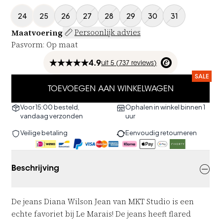
24
25
26
27
28
29
30
31
Maatvoering
Persoonlijk advies
Pasvorm
:
Op maat
4.9
uit
5 (
737
reviews
)
SALE
TOEVOEGEN AAN WINKELWAGEN
Voor 15:00 besteld,
Ophalen in winkel binnen 1
vandaag verzonden
uur
Veilige betaling
Eenvoudig retourneren
Beschrijving
De jeans Diana Wilson Jean van MKT Studio is een
echte favoriet bij Le Marais! De jeans heeft flared