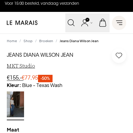
Voor 15:00 besteld, vandaag verzonden
4.9
uit
5 (
737
reviews
)
Le Marais
Open 
Home
Shop
Broeken
Jeans Diana Wilson Jean
/
/
/
JEANS DIANA WILSON JEAN
Log in
MKT Studio
€155,-
€77,95
-50%
Kleur
:
Blue - Texas Wash
Maat