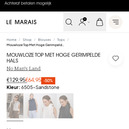
Achteraf betalen mogelijk
4.9
uit
5 (
737
reviews
)
Le Marais
Open 
Home
Shop
Blouses
Tops
/
/
/
/
Mouwloze Top Met Hoge Gerimpelde Hals
MOUWLOZE TOP MET HOGE GERIMPELDE
Log in
HALS
No Man's Land
€129,95
€64,95
-50%
Kleur
:
6505-Sandstone