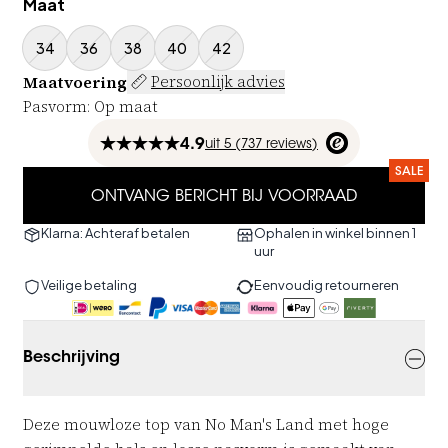
Maat
34
36
38
40
42
Maatvoering
Persoonlijk advies
Pasvorm
:
Op maat
4.9
uit
5 (
737
reviews
)
SALE
ONTVANG BERICHT BIJ VOORRAAD
Klarna: Achteraf betalen
Ophalen in winkel binnen 1
uur
Veilige betaling
Eenvoudig retourneren
Beschrijving
Deze mouwloze top van No Man's Land met hoge