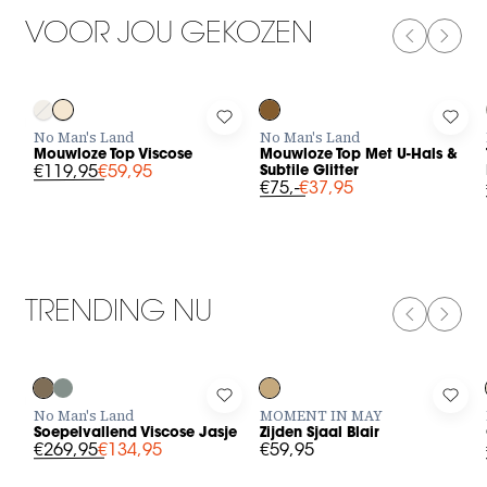
VOOR JOU GEKOZEN
PREVIOUS
NEXT
-50%
-50%
Log in to add Mouwloze Top Viscose to your wishlist
Log in to add Mouwloze Top Met U-
Log 
No Man's Land
No Man's Land
Mouwloze Top Viscose
Mouwloze Top Met U-Hals &
€119,95
€59,95
Subtile Glitter
€75,-
€37,95
TRENDING NU
PREVIOUS
NEXT
-50%
Log in to add Soepelvallend Viscose Jasje to your wishlist
Log in to add Zijden Sjaal Blair to 
Log 
No Man's Land
MOMENT IN MAY
Soepelvallend Viscose Jasje
Zijden Sjaal Blair
€269,95
€134,95
€59,95