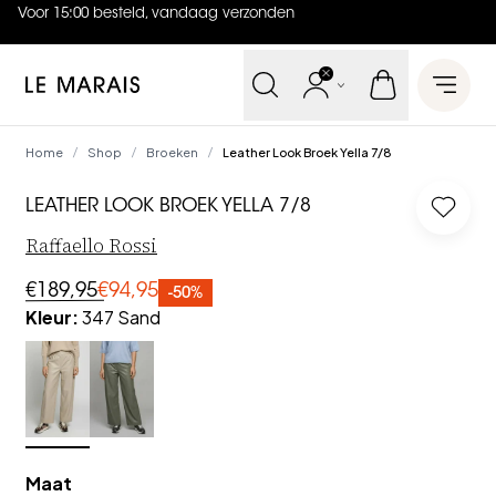
Voor 15:00 besteld, vandaag verzonden
4.9
uit
5 (
737
reviews
)
Le Marais
Open 
Home
Shop
Broeken
Leather Look Broek Yella 7/8
/
/
/
LEATHER LOOK BROEK YELLA 7/8
Log in
Raffaello Rossi
€189,95
€94,95
-50%
Kleur
:
347 Sand
Maat