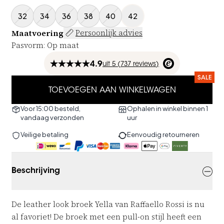
32
34
36
38
40
42
Maatvoering
Persoonlijk advies
Pasvorm
:
Op maat
4.9
uit
5 (
737
reviews
)
SALE
TOEVOEGEN AAN WINKELWAGEN
Voor 15:00 besteld,
Ophalen in winkel binnen 1
vandaag verzonden
uur
Veilige betaling
Eenvoudig retourneren
Beschrijving
De leather look broek Yella van Raffaello Rossi is nu
al favoriet! De broek met een pull-on stijl heeft een