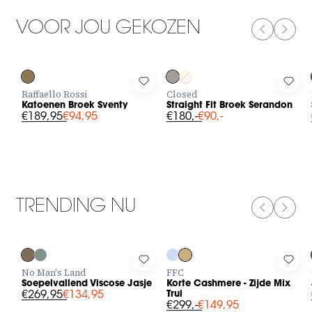
VOOR JOU GEKOZEN
PREVIOUS
NEXT
-50%
-50%
Log in to add Katoenen Broek Sventy to your wishlist
Log in to add Straight Fit Broek 
Log 
Raffaello Rossi
Closed
Katoenen Broek Sventy
Straight Fit Broek Serandon
€189,95
€94,95
€180,-
€90,-
TRENDING NU
PREVIOUS
NEXT
-50%
-50%
Log in to add Soepelvallend Viscose Jasje to your wishlist
Log in to add Korte Cashmere - Zij
Log i
No Man's Land
FFC
Soepelvallend Viscose Jasje
Korte Cashmere - Zijde Mix
€269,95
€134,95
Trui
€299,-
€149,95