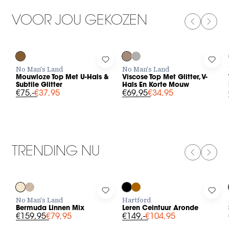
VOOR JOU GEKOZEN
PREVIOUS
NEXT
-50%
-50%
Log in to add Mouwloze Top Met U-Hals & Subtile Glitter to yo
Log in to add Viscose Top Met Gli
Log 
No Man's Land
No Man's Land
Mouwloze Top Met U-Hals &
Viscose Top Met Glitter, V-
Subtile Glitter
Hals En Korte Mouw
€75,-
€37,95
€69,95
€34,95
TRENDING NU
PREVIOUS
NEXT
-50%
-30%
Log in to add Bermuda Linnen Mix to your wishlist
Log in to add Leren Ceintuur Aron
Log 
No Man's Land
Hartford
Bermuda Linnen Mix
Leren Ceintuur Aronde
€159,95
€79,95
€149,-
€104,95