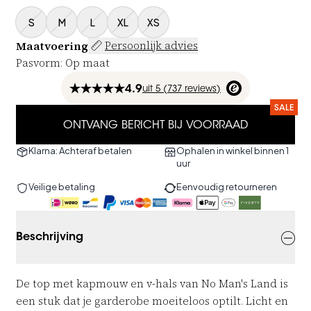
S
M
L
XL
XS
Maatvoering
Persoonlijk advies
Pasvorm
:
Op maat
4.9
uit
5 (
737
reviews
)
SALE
ONTVANG BERICHT BIJ VOORRAAD
Klarna: Achteraf betalen
Ophalen in winkel binnen 1
uur
Veilige betaling
Eenvoudig retourneren
Beschrijving
De top met kapmouw en v-hals van No Man's Land is
een stuk dat je garderobe moeiteloos optilt. Licht en