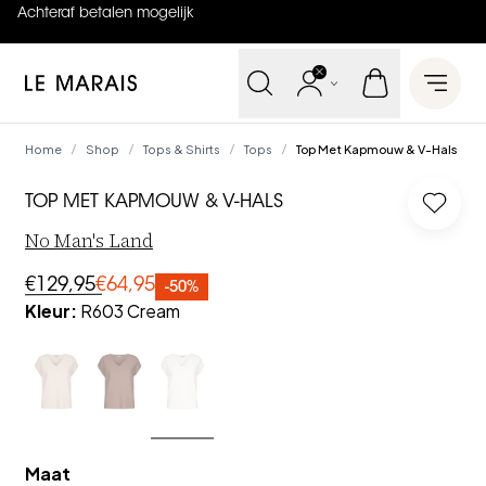
Achteraf betalen mogelijk
4.9
uit
5 (
737
reviews
)
Le Marais
Open 
Home
Shop
Tops & Shirts
Tops
Top Met Kapmouw & V-Hals
/
/
/
/
TOP MET KAPMOUW & V-HALS
Log in
No Man's Land
€129,95
€64,95
-50%
Kleur
:
R603 Cream
Maat